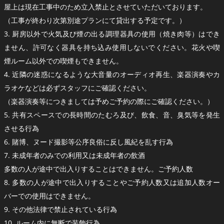
屋上は現在工事中のため立入禁止とさせていただいております。
（工事が終わり次第別途プランにて貸出する予定です。）
3. 厨房以外で火気及び煙の出る調理器具の使用（焼き肉等）はでき
ません、許可なく器具を持ち込み使用しないでください。花火や喫
煙ルーム以外での喫煙もできません。
4. 近隣の迷惑になるような大音量のオーディオ再生、楽器演奏やカ
ラオケなどは必ずスタッフにご確認ください。
（楽器演奏等につきましては予めご予約の際にご確認ください。）
5. 共有スペースでの長時間のたむろ及び、飲食、音、臭気等を発生
させる行為
6. 賭博、ヌード撮影等公序良俗に反し風紀を乱す行為
7. 未成年者のみでの利用又は未成年者の飲酒
多数の人が途中で出入りすることはできません。ご予約人数
8. 多数の人が途中で出入りすることやご予約人数又は追加人数オー
バーでの使用はできません。
9. その他法律で禁止されている行為
10. ルーム内に無断で装飾行為