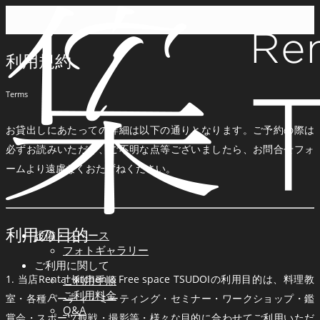
利用規約
Terms
お貸出しにあたっての詳細は以下の通りとなります。ご予約の際は
必ずお読みいただき、ご不明な点等ございましたら、お問合せフォ
ームより遠慮なくおたずねください。
利用の目的
設備・スペース
フォトギャラリー
ご利用に関して
ご利用手順
1. 当店Rental kitchen＆Free space TSUDOIの利用目的は、料理教
ご利用料金
室・各種パーティ・ミーティング・セミナー・ワークショップ・鑑
Q&A
賞会・スポーツ観戦・撮影等・様々な目的に合わせてご利用いただ