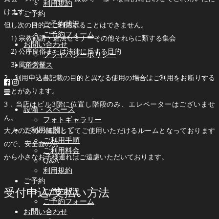
利用規約
けます。
ご予約
ご予約状況
但し次の目的でご利用することはできません。
ご予約フォーム
1) 宗教勧誘・違法セミナーその他それらに類する集会
お問い合わせ
2) 公序良俗または法律に反する目的
プライバシーポリシー
アクセス
3) 風俗営業
2．利用申込書記載の目的と異なる使用の場合はご利用をお断りする
ことがあります。
3．当店はビル3階に位置し階段のみ、エレベーターはございませ
設備・スペース
ん。
フォトギャラリー
ご利用に関して
大人のための施設としてご使用いただけるルームとなっております
ご利用手順
ので、安全面の点
ご利用料金
から小さなお子様連れはご遠慮いただいております。
Q&A
利用規約
ご予約
受付申込/支払い方法
ご予約状況
ご予約フォーム
お問い合わせ